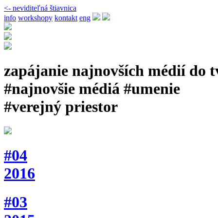
<- neviditeľná štiavnica
info
workshopy
kontakt
eng
zapájanie najnovších médií do 
#najnovšie médiá #umenie
#verejný priestor
#04
2016
#03