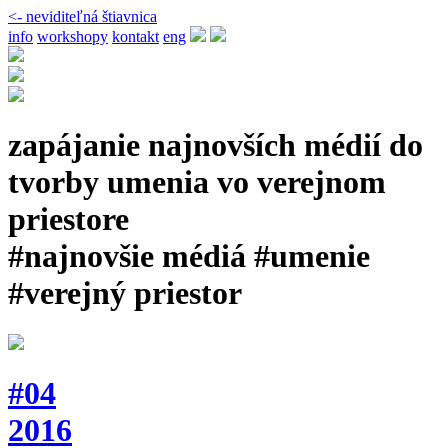
<- neviditeľná štiavnica
info
workshopy
kontakt
eng
zapájanie najnovších médií do
tvorby umenia vo verejnom
priestore
#najnovšie médiá #umenie
#verejný priestor
#04
2016