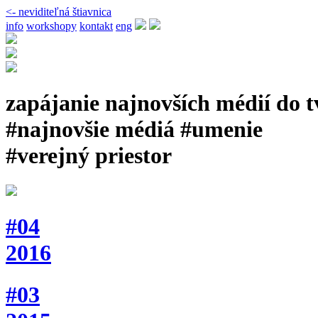
<- neviditeľná štiavnica
info
workshopy
kontakt
eng
zapájanie najnovších médií do 
#najnovšie médiá #umenie
#verejný priestor
#04
2016
#03