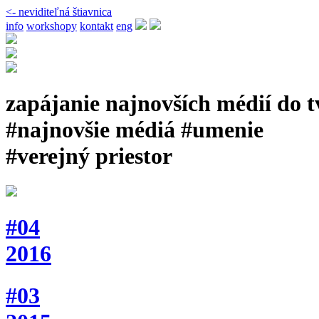
<- neviditeľná štiavnica
info
workshopy
kontakt
eng
zapájanie najnovších médií do 
#najnovšie médiá #umenie
#verejný priestor
#04
2016
#03