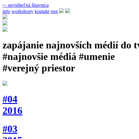
<- neviditeľná štiavnica
info
workshopy
kontakt
eng
zapájanie najnovších médií do 
#najnovšie médiá #umenie
#verejný priestor
#04
2016
#03