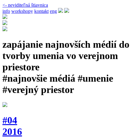
<- neviditeľná štiavnica
info
workshopy
kontakt
eng
zapájanie najnovších médií do
tvorby umenia vo verejnom
priestore
#najnovšie médiá #umenie
#verejný priestor
#04
2016