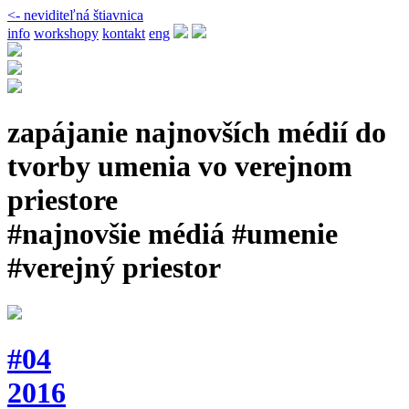
<- neviditeľná štiavnica
info
workshopy
kontakt
eng
zapájanie najnovších médií do
tvorby umenia vo verejnom
priestore
#najnovšie médiá #umenie
#verejný priestor
#04
2016