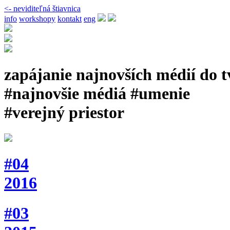
<- neviditeľná štiavnica
info
workshopy
kontakt
eng
zapájanie najnovších médií do 
#najnovšie médiá #umenie
#verejný priestor
#04
2016
#03