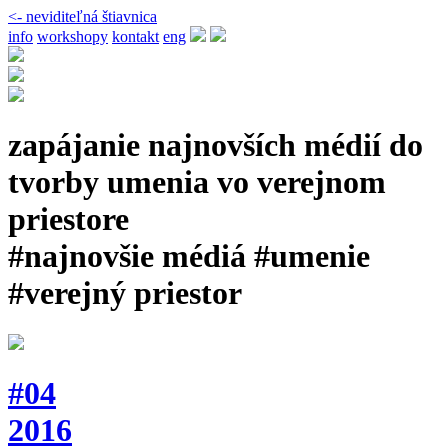
<- neviditeľná štiavnica
info
workshopy
kontakt
eng
zapájanie najnovších médií do
tvorby umenia vo verejnom
priestore
#najnovšie médiá #umenie
#verejný priestor
#04
2016