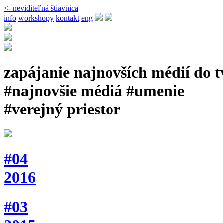
<- neviditeľná štiavnica
info
workshopy
kontakt
eng
zapájanie najnovších médií do 
#najnovšie médiá #umenie
#verejný priestor
#04
2016
#03