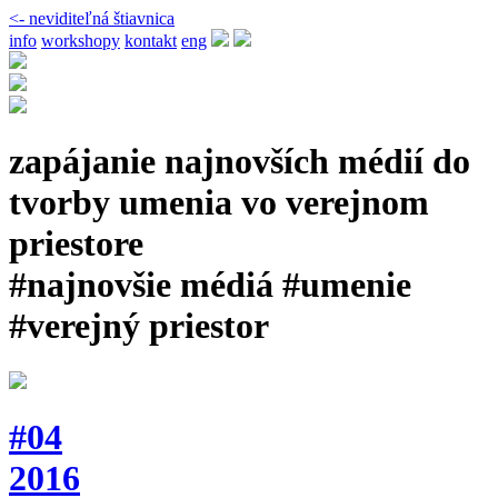
<- neviditeľná štiavnica
info
workshopy
kontakt
eng
zapájanie najnovších médií do
tvorby umenia vo verejnom
priestore
#najnovšie médiá #umenie
#verejný priestor
#04
2016