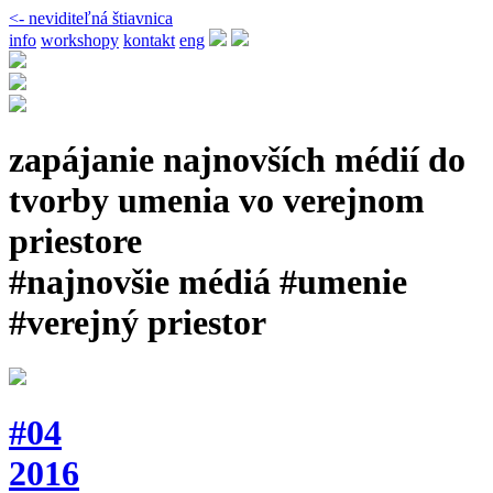
<- neviditeľná štiavnica
info
workshopy
kontakt
eng
zapájanie najnovších médií do
tvorby umenia vo verejnom
priestore
#najnovšie médiá #umenie
#verejný priestor
#04
2016