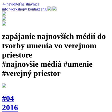
<- neviditeľná štiavnica
info
workshopy
kontakt
eng
zapájanie najnovších médií do
tvorby umenia vo verejnom
priestore
#najnovšie médiá #umenie
#verejný priestor
#04
2016