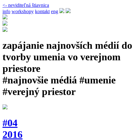
<- neviditeľná štiavnica
info
workshopy
kontakt
eng
zapájanie najnovších médií do
tvorby umenia vo verejnom
priestore
#najnovšie médiá #umenie
#verejný priestor
#04
2016