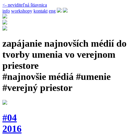
<- neviditeľná štiavnica
info
workshopy
kontakt
eng
zapájanie najnovších médií do
tvorby umenia vo verejnom
priestore
#najnovšie médiá #umenie
#verejný priestor
#04
2016