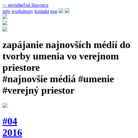
<- neviditeľná štiavnica
info
workshopy
kontakt
eng
zapájanie najnovších médií do
tvorby umenia vo verejnom
priestore
#najnovšie médiá #umenie
#verejný priestor
#04
2016