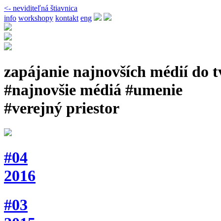
<- neviditeľná štiavnica
info
workshopy
kontakt
eng
zapájanie najnovších médií do 
#najnovšie médiá #umenie
#verejný priestor
#04
2016
#03