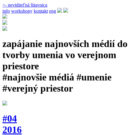
<- neviditeľná štiavnica
info
workshopy
kontakt
eng
zapájanie najnovších médií do
tvorby umenia vo verejnom
priestore
#najnovšie médiá #umenie
#verejný priestor
#04
2016