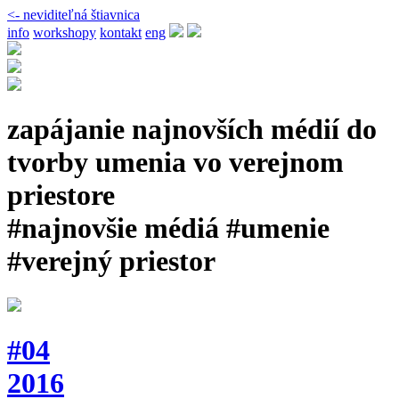
<- neviditeľná štiavnica
info
workshopy
kontakt
eng
zapájanie najnovších médií do
tvorby umenia vo verejnom
priestore
#najnovšie médiá #umenie
#verejný priestor
#04
2016