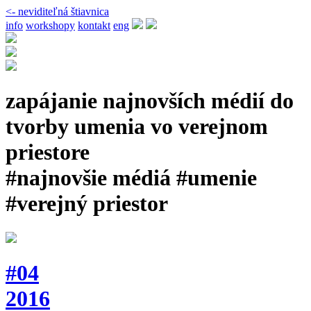
<- neviditeľná štiavnica
info
workshopy
kontakt
eng
zapájanie najnovších médií do
tvorby umenia vo verejnom
priestore
#najnovšie médiá #umenie
#verejný priestor
#04
2016