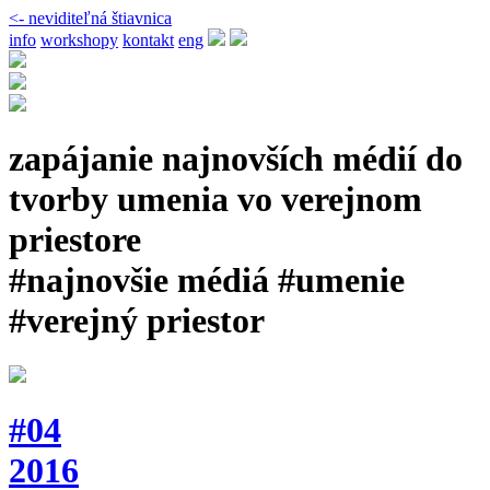
<- neviditeľná štiavnica
info
workshopy
kontakt
eng
zapájanie najnovších médií do
tvorby umenia vo verejnom
priestore
#najnovšie médiá #umenie
#verejný priestor
#04
2016