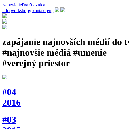
<- neviditeľná štiavnica
info
workshopy
kontakt
eng
zapájanie najnovších médií do 
#najnovšie médiá #umenie
#verejný priestor
#04
2016
#03