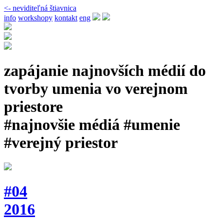
<- neviditeľná štiavnica
info
workshopy
kontakt
eng
zapájanie najnovších médií do
tvorby umenia vo verejnom
priestore
#najnovšie médiá #umenie
#verejný priestor
#04
2016