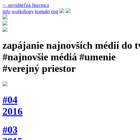
<- neviditeľná štiavnica
info
workshopy
kontakt
eng
zapájanie najnovších médií do 
#najnovšie médiá #umenie
#verejný priestor
#04
2016
#03