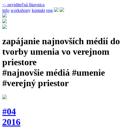
<- neviditeľná štiavnica
info
workshopy
kontakt
eng
zapájanie najnovších médií do
tvorby umenia vo verejnom
priestore
#najnovšie médiá #umenie
#verejný priestor
#04
2016