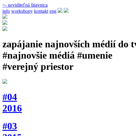
<- neviditeľná štiavnica
info
workshopy
kontakt
eng
zapájanie najnovších médií do 
#najnovšie médiá #umenie
#verejný priestor
#04
2016
#03