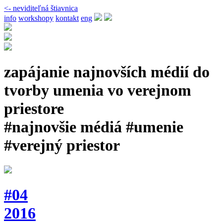
<- neviditeľná štiavnica
info
workshopy
kontakt
eng
zapájanie najnovších médií do
tvorby umenia vo verejnom
priestore
#najnovšie médiá #umenie
#verejný priestor
#04
2016