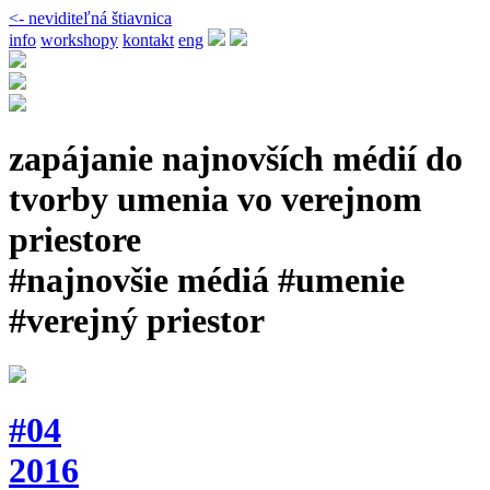
<- neviditeľná štiavnica
info
workshopy
kontakt
eng
zapájanie najnovších médií do
tvorby umenia vo verejnom
priestore
#najnovšie médiá #umenie
#verejný priestor
#04
2016