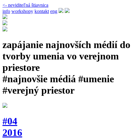
<- neviditeľná štiavnica
info
workshopy
kontakt
eng
zapájanie najnovších médií do
tvorby umenia vo verejnom
priestore
#najnovšie médiá #umenie
#verejný priestor
#04
2016