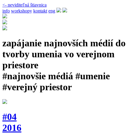
<- neviditeľná štiavnica
info
workshopy
kontakt
eng
zapájanie najnovších médií do
tvorby umenia vo verejnom
priestore
#najnovšie médiá #umenie
#verejný priestor
#04
2016