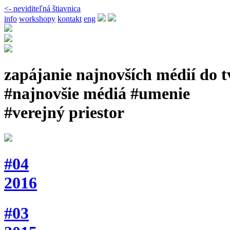
<- neviditeľná štiavnica
info
workshopy
kontakt
eng
zapájanie najnovších médií do 
#najnovšie médiá #umenie
#verejný priestor
#04
2016
#03