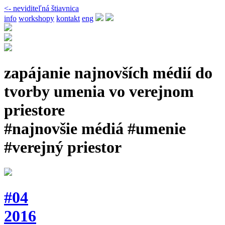
<- neviditeľná štiavnica
info
workshopy
kontakt
eng
zapájanie najnovších médií do
tvorby umenia vo verejnom
priestore
#najnovšie médiá #umenie
#verejný priestor
#04
2016