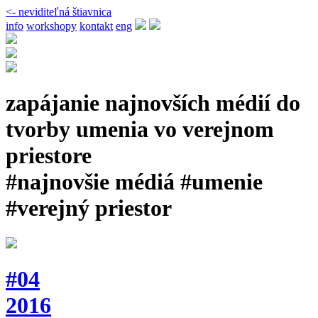
<- neviditeľná štiavnica
info
workshopy
kontakt
eng
zapájanie najnovších médií do
tvorby umenia vo verejnom
priestore
#najnovšie médiá #umenie
#verejný priestor
#04
2016