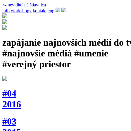
<- neviditeľná štiavnica
info
workshopy
kontakt
eng
zapájanie najnovších médií do 
#najnovšie médiá #umenie
#verejný priestor
#04
2016
#03