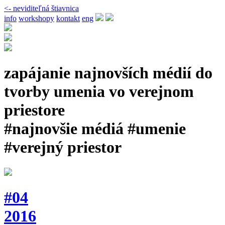
<- neviditeľná štiavnica
info
workshopy
kontakt
eng
zapájanie najnovších médií do
tvorby umenia vo verejnom
priestore
#najnovšie médiá #umenie
#verejný priestor
#04
2016