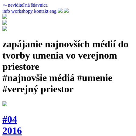
<- neviditeľná štiavnica
info
workshopy
kontakt
eng
zapájanie najnovších médií do
tvorby umenia vo verejnom
priestore
#najnovšie médiá #umenie
#verejný priestor
#04
2016