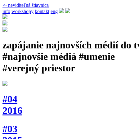
<- neviditeľná štiavnica
info
workshopy
kontakt
eng
zapájanie najnovších médií do 
#najnovšie médiá #umenie
#verejný priestor
#04
2016
#03