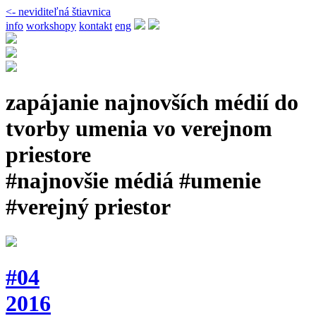
<- neviditeľná štiavnica
info
workshopy
kontakt
eng
zapájanie najnovších médií do
tvorby umenia vo verejnom
priestore
#najnovšie médiá #umenie
#verejný priestor
#04
2016