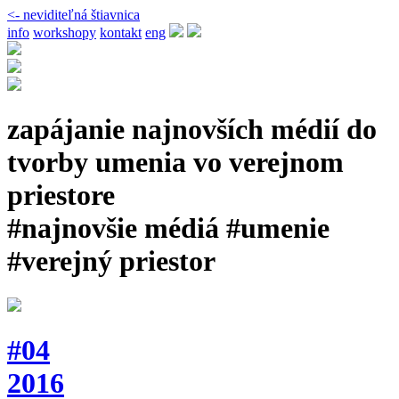
<- neviditeľná štiavnica
info
workshopy
kontakt
eng
zapájanie najnovších médií do
tvorby umenia vo verejnom
priestore
#najnovšie médiá #umenie
#verejný priestor
#04
2016