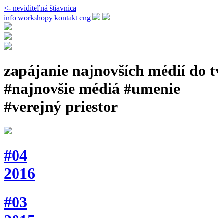
<- neviditeľná štiavnica
info
workshopy
kontakt
eng
zapájanie najnovších médií do 
#najnovšie médiá #umenie
#verejný priestor
#04
2016
#03