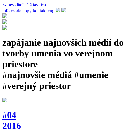
<- neviditeľná štiavnica
info
workshopy
kontakt
eng
zapájanie najnovších médií do
tvorby umenia vo verejnom
priestore
#najnovšie médiá #umenie
#verejný priestor
#04
2016