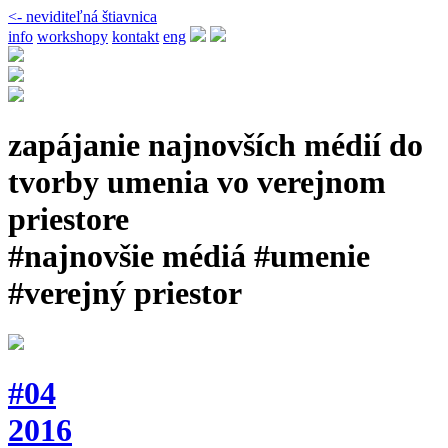
<- neviditeľná štiavnica
info
workshopy
kontakt
eng
zapájanie najnovších médií do
tvorby umenia vo verejnom
priestore
#najnovšie médiá #umenie
#verejný priestor
#04
2016