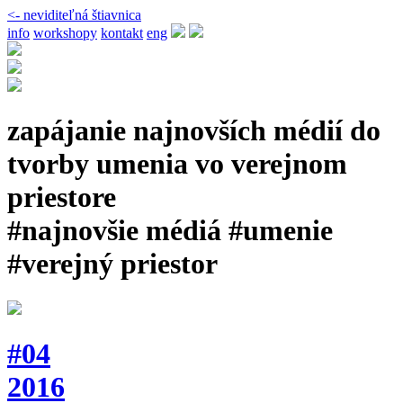
<- neviditeľná štiavnica
info
workshopy
kontakt
eng
zapájanie najnovších médií do
tvorby umenia vo verejnom
priestore
#najnovšie médiá #umenie
#verejný priestor
#04
2016