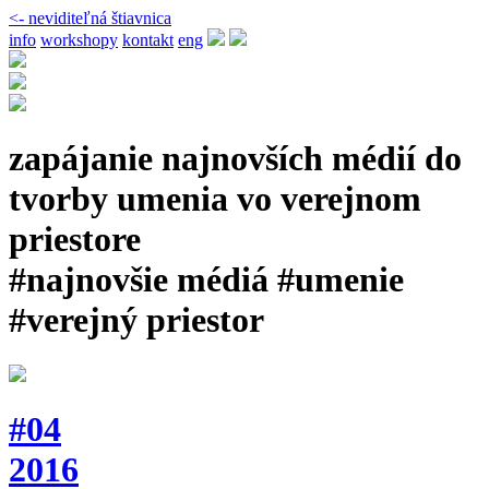
<- neviditeľná štiavnica
info
workshopy
kontakt
eng
zapájanie najnovších médií do
tvorby umenia vo verejnom
priestore
#najnovšie médiá #umenie
#verejný priestor
#04
2016