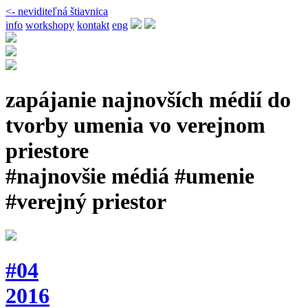
<- neviditeľná štiavnica
info
workshopy
kontakt
eng
zapájanie najnovších médií do
tvorby umenia vo verejnom
priestore
#najnovšie médiá #umenie
#verejný priestor
#04
2016