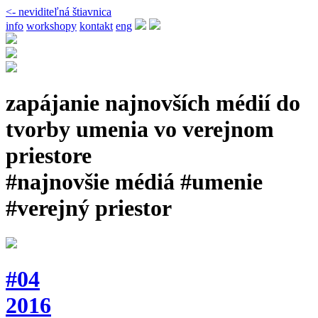
<- neviditeľná štiavnica
info
workshopy
kontakt
eng
zapájanie najnovších médií do
tvorby umenia vo verejnom
priestore
#najnovšie médiá #umenie
#verejný priestor
#04
2016