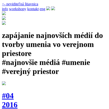
<- neviditeľná štiavnica
info
workshopy
kontakt
eng
zapájanie najnovších médií do
tvorby umenia vo verejnom
priestore
#najnovšie médiá #umenie
#verejný priestor
#04
2016