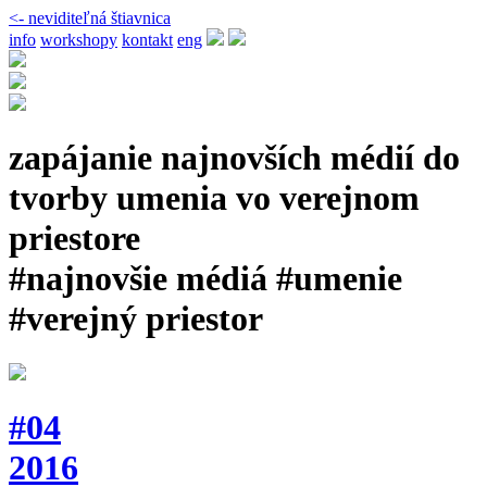
<- neviditeľná štiavnica
info
workshopy
kontakt
eng
zapájanie najnovších médií do
tvorby umenia vo verejnom
priestore
#najnovšie médiá #umenie
#verejný priestor
#04
2016