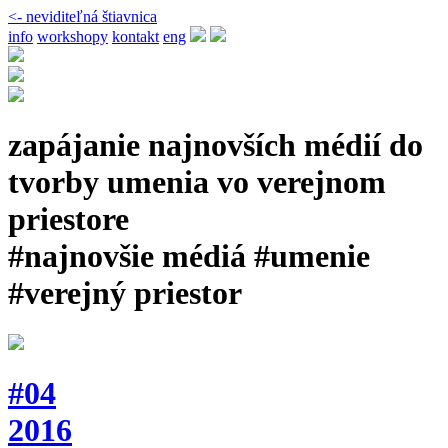
<- neviditeľná štiavnica
info
workshopy
kontakt
eng
zapájanie najnovších médií do
tvorby umenia vo verejnom
priestore
#najnovšie médiá #umenie
#verejný priestor
#04
2016