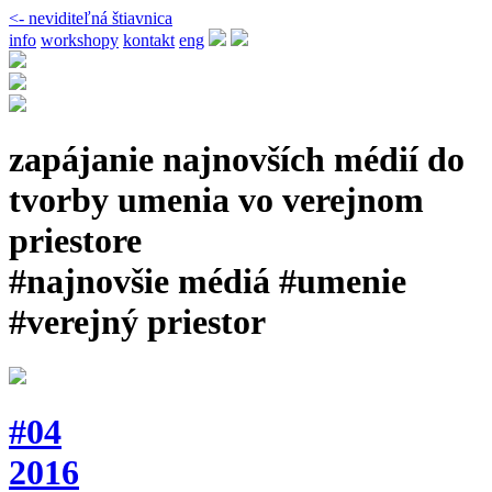
<- neviditeľná štiavnica
info
workshopy
kontakt
eng
zapájanie najnovších médií do
tvorby umenia vo verejnom
priestore
#najnovšie médiá #umenie
#verejný priestor
#04
2016